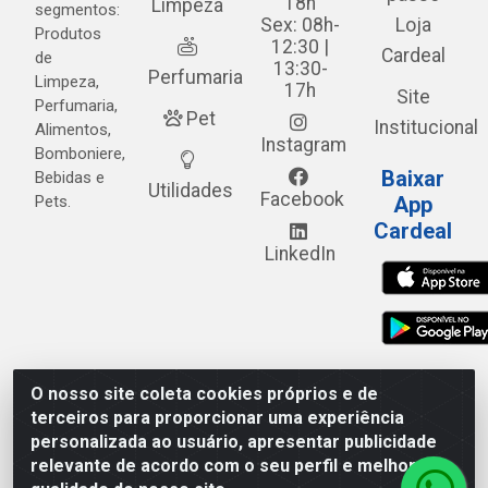
18h
Limpeza
segmentos:
Sex: 08h-
Loja
Produtos
12:30 |
Cardeal
de
13:30-
Perfumaria
Limpeza,
17h
Site
Perfumaria,
Pet
Institucional
Alimentos,
Instagram
Bomboniere,
Baixar
Bebidas e
Utilidades
Facebook
Pets.
App
Cardeal
LinkedIn
O nosso site coleta cookies próprios e de
Cardeal Distribuidora - Estrada Alto do Moura, 582 - Alto
terceiros para proporcionar uma experiência
do Moura - Caruaru/PE - CEP 55.040-120 - CNPJ
personalizada ao usuário, apresentar publicidade
05.253.499/0001-62
relevante de acordo com o seu perfil e melhorar a