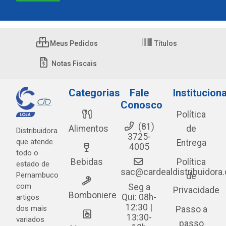
Meus Pedidos
Títulos
Notas Fiscais
Categorias
Fale
Instituciona
Conosco
Política
(81)
Alimentos
de
Distribuidora
3725-
que atende
Entrega
4005
todo o
Bebidas
Política
estado de
sac@cardealdistribuidora
Pernambuco
de
com
Seg a
Privacidade
Bomboniere
Qui: 08h-
artigos
12:30 |
dos mais
Passo a
13:30-
variados
passo