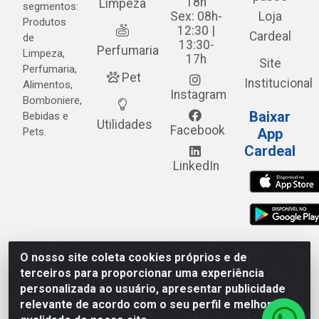
18h
Limpeza
segmentos:
Sex: 08h-
Loja
Produtos
12:30 |
Cardeal
de
13:30-
Perfumaria
Limpeza,
17h
Site
Perfumaria,
Pet
Institucional
Alimentos,
Instagram
Bomboniere,
Baixar
Bebidas e
Utilidades
Facebook
Pets.
App
Cardeal
LinkedIn
O nosso site coleta cookies próprios e de
Cardeal Distribuidora - Estrada Alto do Moura, 582 - Alto
terceiros para proporcionar uma experiência
do Moura - Caruaru/PE - CEP 55.040-120 - CNPJ
personalizada ao usuário, apresentar publicidade
05.253.499/0001-62
relevante de acordo com o seu perfil e melhorar a