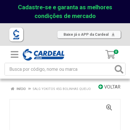
Cadastre-se e garanta as melhores
condições de mercado
Baixe já o APP da Cardeal
0
VOLTAR
INÍCIO
SALG YOKITOS 45G BOLINHAS QUEIJO