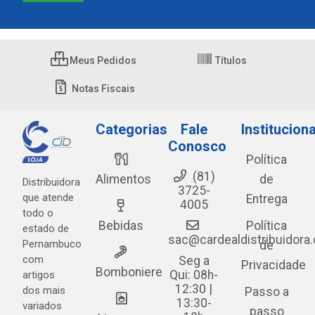
Meus Pedidos
Títulos
Notas Fiscais
Categorias
Fale
Instituciona
Conosco
Política
(81)
Alimentos
de
Distribuidora
3725-
que atende
Entrega
4005
todo o
Bebidas
Política
estado de
sac@cardealdistribuidora
Pernambuco
de
com
Seg a
Privacidade
Bomboniere
Qui: 08h-
artigos
12:30 |
dos mais
Passo a
13:30-
variados
passo