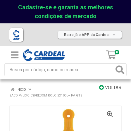
Cadastre-se e garanta as melhores
condições de mercado
Baixe já o APP da Cardeal
0
VOLTAR
INÍCIO
SACO P/LIXO ESFREBOM ROLO 2X100L+ PA GTS