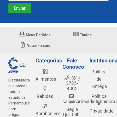
Meus Pedidos
Títulos
Notas Fiscais
Categorias
Fale
Instituciona
Conosco
Política
(81)
Alimentos
de
Distribuidora
3725-
que atende
Entrega
4005
todo o
Bebidas
Política
estado de
sac@cardealdistribuidora
Pernambuco
de
com
Seg a
Privacidade
Bomboniere
Qui: 08h-
artigos