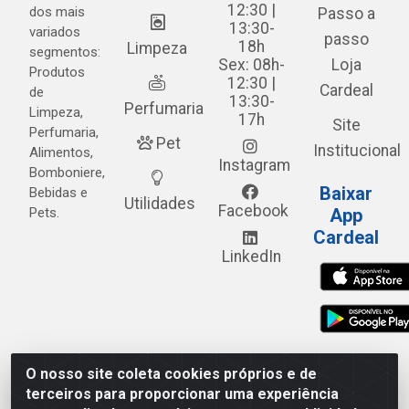
12:30 |
dos mais
Passo a
13:30-
variados
passo
18h
Limpeza
segmentos:
Sex: 08h-
Loja
Produtos
12:30 |
Cardeal
de
13:30-
Perfumaria
Limpeza,
17h
Site
Perfumaria,
Pet
Institucional
Alimentos,
Instagram
Bomboniere,
Baixar
Bebidas e
Utilidades
Facebook
Pets.
App
Cardeal
LinkedIn
O nosso site coleta cookies próprios e de
Cardeal Distribuidora - Estrada Alto do Moura, 582 - Alto
terceiros para proporcionar uma experiência
do Moura - Caruaru/PE - CEP 55.040-120 - CNPJ