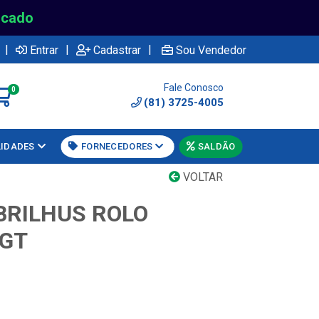
rcado
|
|
|
Entrar
Cadastrar
Sou Vendedor
Fale Conosco
0
(81) 3725-4005
LIDADES
FORNECEDORES
SALDÃO
VOLTAR
BRILHUS ROLO
 GT