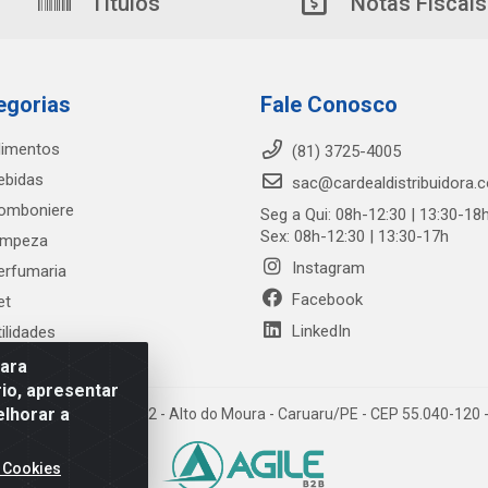
Títulos
Notas Fiscais
egorias
Fale Conosco
limentos
(81) 3725-4005
ebidas
sac@cardealdistribuidora.
omboniere
Seg a Qui: 08h-12:30 | 13:30-18
Sex: 08h-12:30 | 13:30-17h
impeza
Instagram
erfumaria
Facebook
et
LinkedIn
tilidades
para
io, apresentar
elhorar a
trada Alto do Moura, 582 - Alto do Moura - Caruaru/PE - CEP 55.040-12
 Cookies