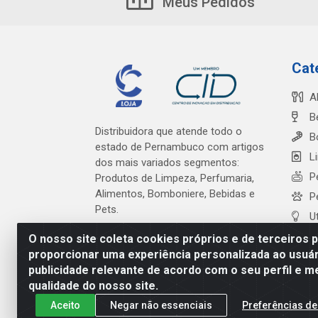
Meus Pedidos
Cat
A
B
Distribuidora que atende todo o
B
estado de Pernambuco com artigos
L
dos mais variados segmentos:
P
Produtos de Limpeza, Perfumaria,
Alimentos, Bomboniere, Bebidas e
P
Pets.
U
O nosso site coleta cookies próprios e de terceiros 
proporcionar uma experiência personalizada ao usuár
publicidade relevante de acordo com o seu perfil e m
Cardeal Distribuidora - Es
qualidade do nosso site.
Aceito
Negar não essenciais
Preferências de