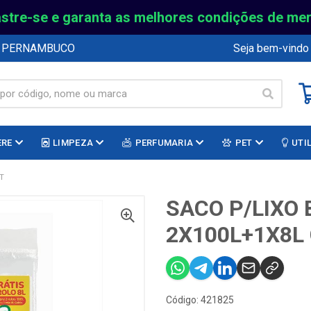
stre-se e garanta as melhores condições de me
E PERNAMBUCO
Seja bem-vindo
ERE
LIMPEZA
PERFUMARIA
PET
UTI
T
SACO P/LIXO 
2X100L+1X8L
Código: 421825