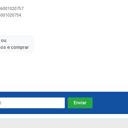
896001020757
96001020754
 ou
ços e comprar