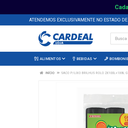
Cada
ATENDEMOS EXCLUSIVAMENTE NO ESTADO D
ALIMENTOS
BEBIDAS
BOMBONI
INÍCIO
SACO P/LIXO BRILHUS ROLO 2X100L+1X8L G