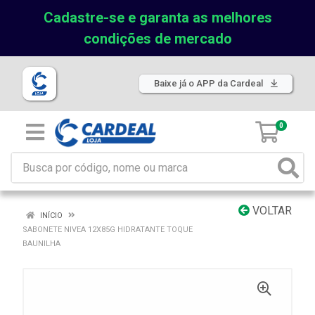
Cadastre-se e garanta as melhores
condições de mercado
Baixe já o APP da Cardeal
0
VOLTAR
INÍCIO
SABONETE NIVEA 12X85G HIDRATANTE TOQUE
BAUNILHA