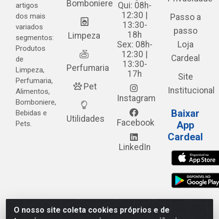
Bomboniere
Qui: 08h-
artigos
12:30 |
dos mais
Passo a
13:30-
variados
passo
18h
Limpeza
segmentos:
Sex: 08h-
Loja
Produtos
12:30 |
Cardeal
de
13:30-
Perfumaria
Limpeza,
17h
Site
Perfumaria,
Pet
Institucional
Alimentos,
Instagram
Bomboniere,
Baixar
Bebidas e
Utilidades
Facebook
Pets.
App
Cardeal
LinkedIn
O nosso site coleta cookies próprios e de
Cardeal Distribuidora - Estrada Alto do Moura, 582 - Alto