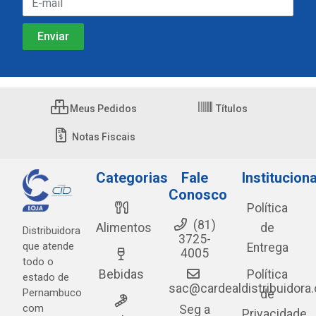
Meus Pedidos
Títulos
Notas Fiscais
Categorias
Fale
Instituciona
Conosco
Política
(81)
Alimentos
de
Distribuidora
3725-
que atende
Entrega
4005
todo o
Bebidas
Política
estado de
sac@cardealdistribuidora
Pernambuco
de
com
Seg a
Privacidade