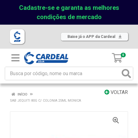
Cadastre-se e garanta as melhores
condições de mercado
Baixe já o APP da Cardeal
0
VOLTAR
INÍCIO
SAB JEQUITI 80G C/ COLONIA 25ML MONICA