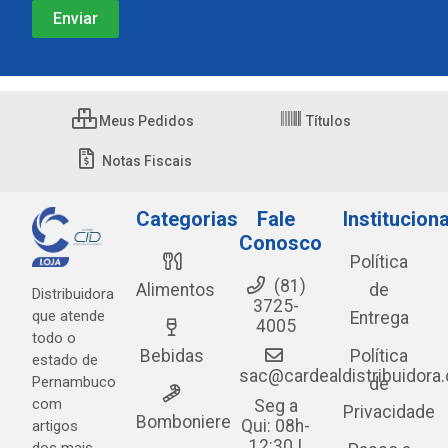
Meus Pedidos
Títulos
Notas Fiscais
Categorias
Fale
Instituciona
Conosco
Política
(81)
Alimentos
de
Distribuidora
3725-
que atende
Entrega
4005
todo o
Bebidas
Política
estado de
sac@cardealdistribuidora
Pernambuco
de
com
Seg a
Privacidade
Bomboniere
Qui: 08h-
artigos
12:30 |