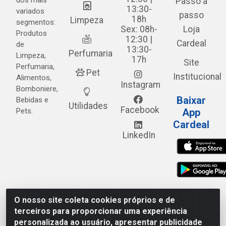
dos mais
Passo a
13:30-
variados
passo
18h
Limpeza
segmentos:
Sex: 08h-
Loja
Produtos
12:30 |
Cardeal
de
13:30-
Perfumaria
Limpeza,
17h
Site
Perfumaria,
Pet
Institucional
Alimentos,
Instagram
Bomboniere,
Baixar
Bebidas e
Utilidades
Facebook
Pets.
App
Cardeal
LinkedIn
O nosso site coleta cookies próprios e de
Cardeal Distribuidora - Estrada Alto do Moura, 582 - Alto
terceiros para proporcionar uma experiência
do Moura - Caruaru/PE - CEP 55.040-120 - CNPJ
personalizada ao usuário, apresentar publicidade