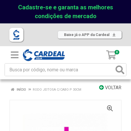
Cadastre-se e garanta as melhores
condições de mercado
Baixe já o APP da Cardeal
0
VOLTAR
INÍCIO
RODO JEITOSA C/CABO P 30CM