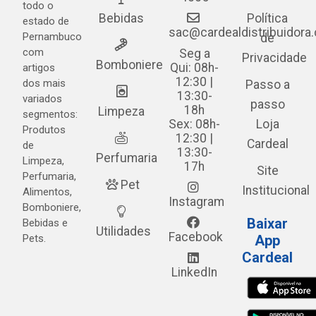
todo o
Bebidas
Política
estado de
sac@cardealdistribuidora
Pernambuco
de
com
Seg a
Privacidade
Bomboniere
Qui: 08h-
artigos
12:30 |
dos mais
Passo a
13:30-
variados
passo
18h
Limpeza
segmentos:
Sex: 08h-
Loja
Produtos
12:30 |
Cardeal
de
13:30-
Perfumaria
Limpeza,
17h
Site
Perfumaria,
Pet
Institucional
Alimentos,
Instagram
Bomboniere,
Baixar
Bebidas e
Utilidades
Facebook
Pets.
App
Cardeal
LinkedIn