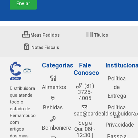
Meus Pedidos
Títulos
Notas Fiscais
Categorias
Fale
Instituciona
Conosco
Política
(81)
Alimentos
de
Distribuidora
3725-
que atende
Entrega
4005
todo o
Bebidas
Política
estado de
sac@cardealdistribuidora
Pernambuco
de
com
Seg a
Privacidade
Bomboniere
Qui: 08h-
artigos
12:30 |
dos mais
Passo a