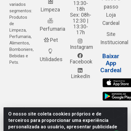
13:30-
variados
passo
18h
Limpeza
segmentos:
Sex: 08h-
Loja
Produtos
12:30 |
Cardeal
de
13:30-
Perfumaria
Limpeza,
17h
Site
Perfumaria,
Pet
Institucional
Alimentos,
Instagram
Bomboniere,
Baixar
Bebidas e
Utilidades
Facebook
Pets.
App
Cardeal
LinkedIn
O nosso site coleta cookies próprios e de
Cardeal Distribuidora - Estrada Alto do Moura, 582 - Alto
terceiros para proporcionar uma experiência
do Moura - Caruaru/PE - CEP 55.040-120 - CNPJ
personalizada ao usuário, apresentar publicidade
05.253.499/0001-62