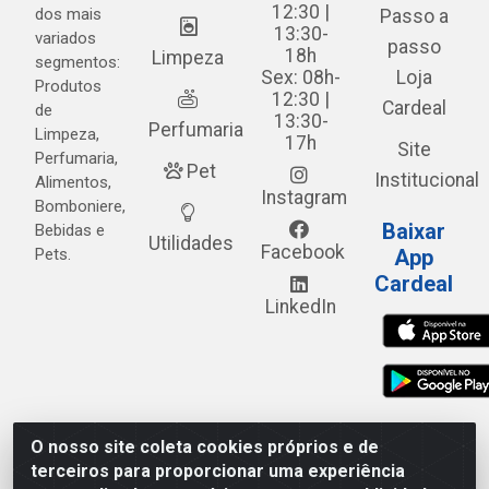
12:30 |
dos mais
Passo a
13:30-
variados
passo
18h
Limpeza
segmentos:
Sex: 08h-
Loja
Produtos
12:30 |
Cardeal
de
13:30-
Perfumaria
Limpeza,
17h
Site
Perfumaria,
Pet
Institucional
Alimentos,
Instagram
Bomboniere,
Baixar
Bebidas e
Utilidades
Facebook
Pets.
App
Cardeal
LinkedIn
O nosso site coleta cookies próprios e de
Cardeal Distribuidora - Estrada Alto do Moura, 582 - Alto
terceiros para proporcionar uma experiência
do Moura - Caruaru/PE - CEP 55.040-120 - CNPJ