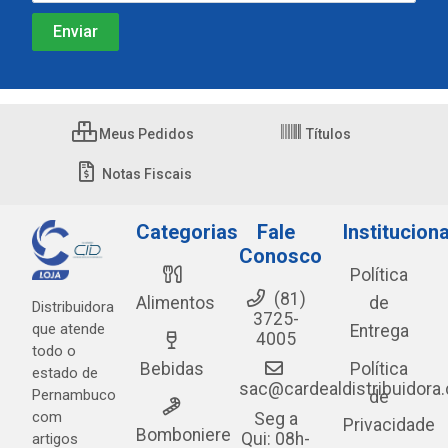
Meus Pedidos
Títulos
Notas Fiscais
Categorias
Fale
Instituciona
Conosco
Política
(81)
Alimentos
de
Distribuidora
3725-
que atende
Entrega
4005
todo o
Bebidas
Política
estado de
sac@cardealdistribuidora
Pernambuco
de
com
Seg a
Privacidade
Bomboniere
Qui: 08h-
artigos