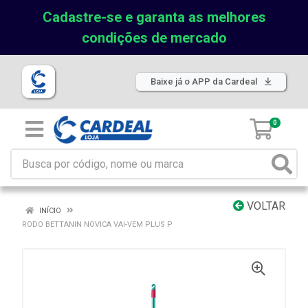
Cadastre-se e garanta as melhores
condições de mercado
Baixe já o APP da Cardeal
0
VOLTAR
INÍCIO
RODO BETTANIN NOVICA VAI-VEM PLUS P