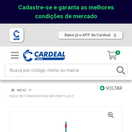
Cadastre-se e garanta as melhores
condições de mercado
Baixe já o APP da Cardeal
0
VOLTAR
INÍCIO
RODO BETTANIN NOVICA VAI-VEM PLUS P