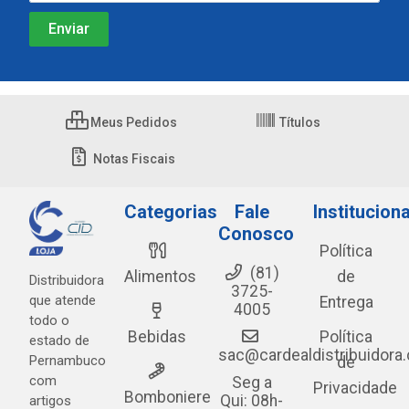
Meus Pedidos
Títulos
Notas Fiscais
Categorias
Fale
Instituciona
Conosco
Política
(81)
Alimentos
de
Distribuidora
3725-
que atende
Entrega
4005
todo o
Bebidas
Política
estado de
sac@cardealdistribuidora
Pernambuco
de
com
Seg a
Privacidade
Bomboniere
Qui: 08h-
artigos