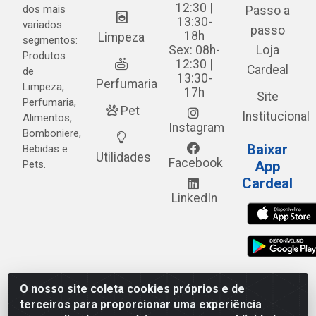
12:30 |
dos mais
Passo a
13:30-
variados
passo
18h
Limpeza
segmentos:
Sex: 08h-
Loja
Produtos
12:30 |
Cardeal
de
13:30-
Perfumaria
Limpeza,
17h
Site
Perfumaria,
Pet
Institucional
Alimentos,
Instagram
Bomboniere,
Baixar
Bebidas e
Utilidades
Facebook
Pets.
App
Cardeal
LinkedIn
O nosso site coleta cookies próprios e de
Cardeal Distribuidora - Estrada Alto do Moura, 582 - Alto
terceiros para proporcionar uma experiência
do Moura - Caruaru/PE - CEP 55.040-120 - CNPJ