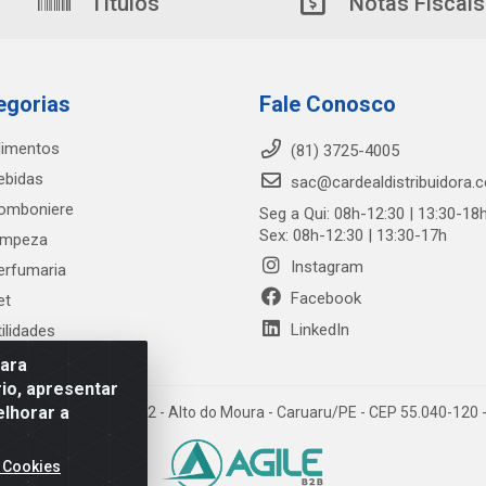
Títulos
Notas Fiscais
egorias
Fale Conosco
limentos
(81) 3725-4005
ebidas
sac@cardealdistribuidora.
omboniere
Seg a Qui: 08h-12:30 | 13:30-18
Sex: 08h-12:30 | 13:30-17h
impeza
Instagram
erfumaria
Facebook
et
LinkedIn
tilidades
para
io, apresentar
elhorar a
trada Alto do Moura, 582 - Alto do Moura - Caruaru/PE - CEP 55.040-12
 Cookies