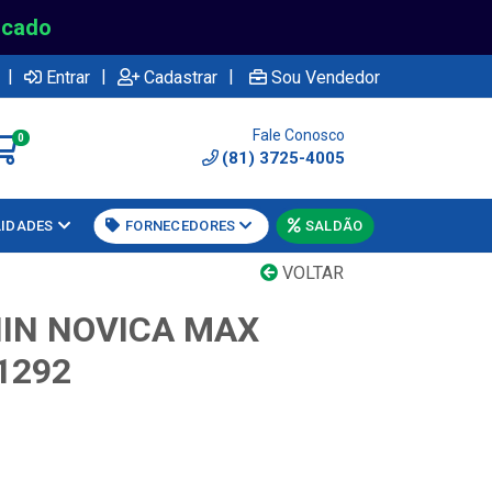
rcado
|
|
|
Entrar
Cadastrar
Sou Vendedor
Fale Conosco
0
(81) 3725-4005
LIDADES
FORNECEDORES
SALDÃO
VOLTAR
IN NOVICA MAX
1292