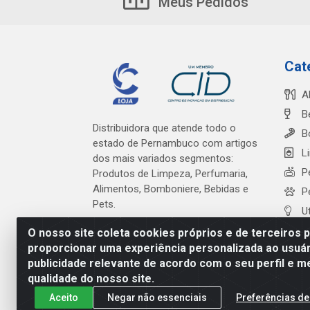
Meus Pedidos
Cat
A
B
Distribuidora que atende todo o
B
estado de Pernambuco com artigos
L
dos mais variados segmentos:
P
Produtos de Limpeza, Perfumaria,
Alimentos, Bomboniere, Bebidas e
P
Pets.
U
O nosso site coleta cookies próprios e de terceiros 
proporcionar uma experiência personalizada ao usuár
publicidade relevante de acordo com o seu perfil e m
Cardeal Distribuidora - Es
qualidade do nosso site.
Aceito
Negar não essenciais
Preferências de