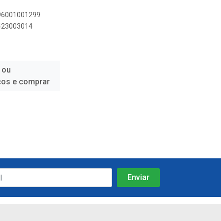
896001001299
7423003014
 ou
ços e comprar