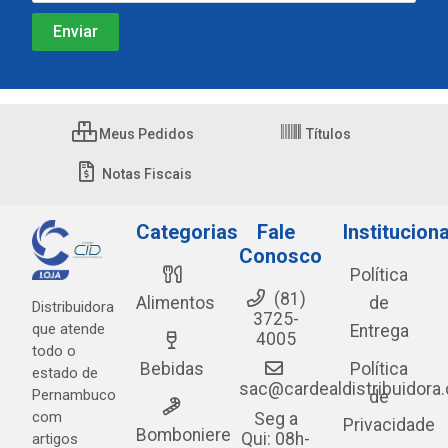
Meus Pedidos
Títulos
Notas Fiscais
Categorias
Fale
Instituciona
Conosco
Política
(81)
Alimentos
de
Distribuidora
3725-
que atende
Entrega
4005
todo o
Bebidas
Política
estado de
sac@cardealdistribuidora
Pernambuco
de
com
Seg a
Privacidade
Bomboniere
Qui: 08h-
artigos