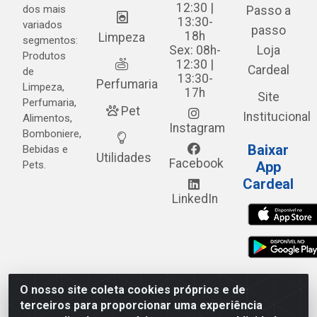
12:30 |
dos mais
Passo a
13:30-
variados
passo
18h
Limpeza
segmentos:
Sex: 08h-
Loja
Produtos
12:30 |
Cardeal
de
13:30-
Perfumaria
Limpeza,
17h
Site
Perfumaria,
Pet
Institucional
Alimentos,
Instagram
Bomboniere,
Baixar
Bebidas e
Utilidades
Facebook
Pets.
App
Cardeal
LinkedIn
O nosso site coleta cookies próprios e de
Cardeal Distribuidora - Estrada Alto do Moura, 582 - Alto
terceiros para proporcionar uma experiência
do Moura - Caruaru/PE - CEP 55.040-120 - CNPJ