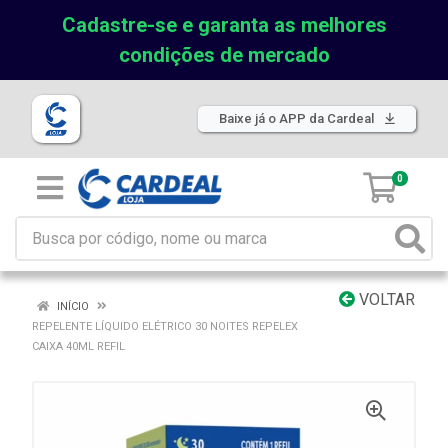
Cadastre-se e garanta as melhores
condições de mercado
Baixe já o APP da Cardeal
0
VOLTAR
INÍCIO
REPELENTE LÍQUIDO ELÉTRICO 30 NOITES REPELEX
CAIXA 40ML REFIL