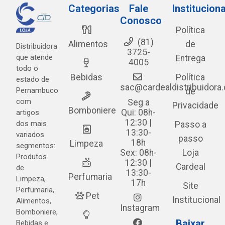
Categorias
Fale
Instituciona
Conosco
Política
(81)
Alimentos
de
Distribuidora
3725-
que atende
Entrega
4005
todo o
Bebidas
Política
estado de
sac@cardealdistribuidora
Pernambuco
de
com
Seg a
Privacidade
Bomboniere
Qui: 08h-
artigos
12:30 |
dos mais
Passo a
13:30-
variados
passo
18h
Limpeza
segmentos:
Sex: 08h-
Loja
Produtos
12:30 |
Cardeal
de
13:30-
Perfumaria
Limpeza,
17h
Site
Perfumaria,
Pet
Institucional
Alimentos,
Instagram
Bomboniere,
Baixar
Bebidas e