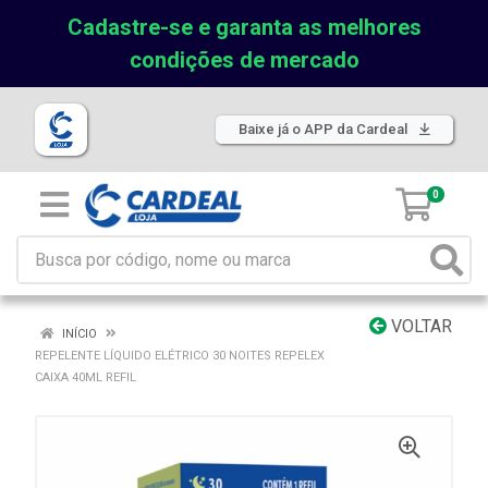
Cadastre-se e garanta as melhores
condições de mercado
Baixe já o APP da Cardeal
0
VOLTAR
INÍCIO
REPELENTE LÍQUIDO ELÉTRICO 30 NOITES REPELEX
CAIXA 40ML REFIL