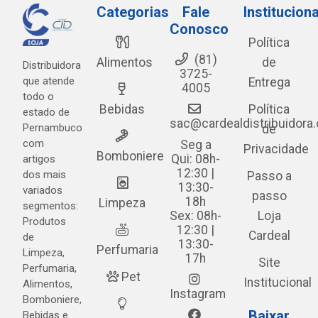
Categorias
Fale
Instituciona
Conosco
Política
(81)
Alimentos
de
Distribuidora
3725-
que atende
Entrega
4005
todo o
Bebidas
Política
estado de
sac@cardealdistribuidora
Pernambuco
de
com
Seg a
Privacidade
Bomboniere
Qui: 08h-
artigos
12:30 |
dos mais
Passo a
13:30-
variados
passo
18h
Limpeza
segmentos:
Sex: 08h-
Loja
Produtos
12:30 |
Cardeal
de
13:30-
Perfumaria
Limpeza,
17h
Site
Perfumaria,
Pet
Institucional
Alimentos,
Instagram
Bomboniere,
Baixar
Bebidas e