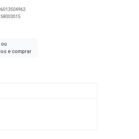
896013504962
7158003015
 ou
ços e comprar