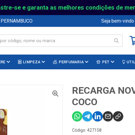
stre-se e garanta as melhores condições de me
E PERNAMBUCO
Seja bem-vindo
ERE
LIMPEZA
PERFUMARIA
PET
UTI
RECARGA NOV
COCO
Código: 427158