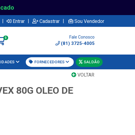
rcado
|
|
|
Entrar
Cadastrar
Sou Vendedor
Fale Conosco
0
(81) 3725-4005
LIDADES
FORNECEDORES
SALDÃO
VOLTAR
EX 80G OLEO DE