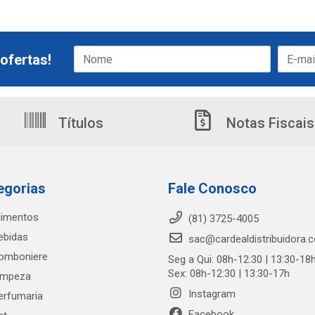
ofertas!
Títulos
Notas Fiscais
egorias
Fale Conosco
limentos
(81) 3725-4005
ebidas
sac@cardealdistribuidora.
omboniere
Seg a Qui: 08h-12:30 | 13:30-18
Sex: 08h-12:30 | 13:30-17h
impeza
Instagram
erfumaria
Facebook