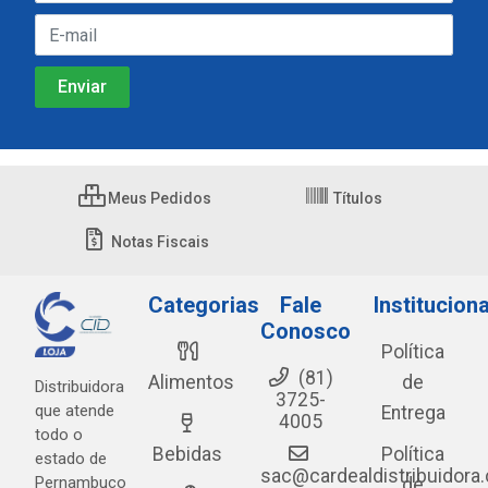
Meus Pedidos
Títulos
Notas Fiscais
Categorias
Fale
Instituciona
Conosco
Política
(81)
Alimentos
de
Distribuidora
3725-
que atende
Entrega
4005
todo o
Bebidas
Política
estado de
sac@cardealdistribuidora
Pernambuco
de