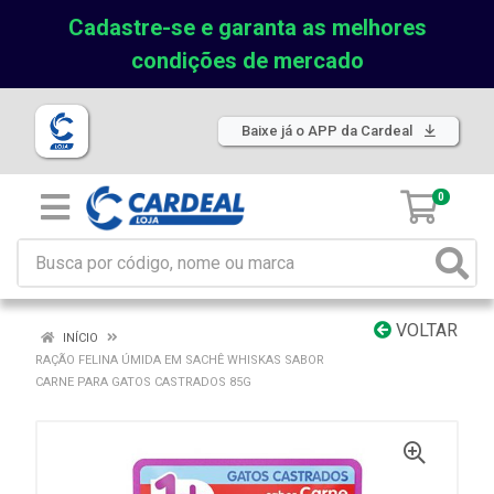
Cadastre-se e garanta as melhores
condições de mercado
Baixe já o APP da Cardeal
0
VOLTAR
INÍCIO
RAÇÃO FELINA ÚMIDA EM SACHÊ WHISKAS SABOR
CARNE PARA GATOS CASTRADOS 85G