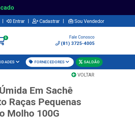
rcado
|
|
|
Entrar
Cadastrar
Sou Vendedor
Fale Conosco
0
(81) 3725-4005
LIDADES
FORNECEDORES
SALDÃO
VOLTAR
 Úmida Em Sachê
to Raças Pequenas
Ao Molho 100G