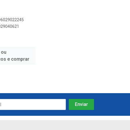
896029022245
6029040621
 ou
ços e comprar