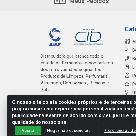
Meus Pedidos
Cat
A
B
Distribuidora que atende todo o
B
estado de Pernambuco com artigos
L
dos mais variados segmentos:
P
Produtos de Limpeza, Perfumaria,
Alimentos, Bomboniere, Bebidas e
P
Pets.
U
O nosso site coleta cookies próprios e de terceiros 
proporcionar uma experiência personalizada ao usuár
publicidade relevante de acordo com o seu perfil e m
Cardeal Distribuidora - Es
qualidade do nosso site.
Aceito
Negar não essenciais
Preferências de