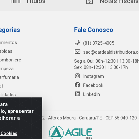
Títulos
Notas Fiscais
egorias
Fale Conosco
limentos
(81) 3725-4005
ebidas
sac@cardealdistribuidora.
omboniere
Seg a Qui: 08h-12:30 | 13:30-18
Sex: 08h-12:30 | 13:30-17h
impeza
Instagram
erfumaria
Facebook
et
LinkedIn
tilidades
para
io, apresentar
elhorar a
trada Alto do Moura, 582 - Alto do Moura - Caruaru/PE - CEP 55.040-12
 Cookies