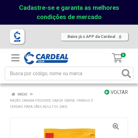
Cadastre-se e garanta as melhores
condições de mercado
Baixe já o APP da Cardeal
0
VOLTAR
INÍCIO
RAÇÃO CANINA PEDIGREE SABOR CARNE, FRANGO E
CEREAIS PARA CÃES ADULTOS 20KG