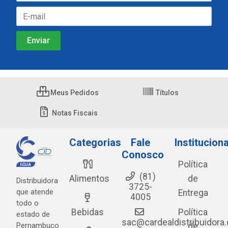
Meus Pedidos
Títulos
Notas Fiscais
Categorias
Fale
Instituciona
Conosco
Política
(81)
Alimentos
de
Distribuidora
3725-
que atende
Entrega
4005
todo o
Bebidas
Política
estado de
sac@cardealdistribuidora
Pernambuco
de