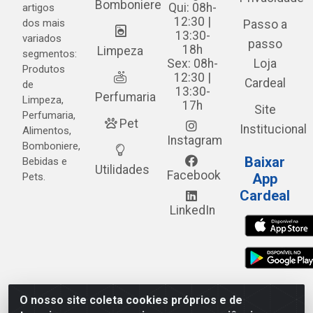
Bomboniere
Qui: 08h-
artigos
12:30 |
dos mais
Passo a
13:30-
variados
passo
18h
Limpeza
segmentos:
Sex: 08h-
Loja
Produtos
12:30 |
Cardeal
de
13:30-
Perfumaria
Limpeza,
17h
Site
Perfumaria,
Pet
Institucional
Alimentos,
Instagram
Bomboniere,
Baixar
Bebidas e
Utilidades
Facebook
Pets.
App
Cardeal
LinkedIn
O nosso site coleta cookies próprios e de
Cardeal Distribuidora - Estrada Alto do Moura, 582 - Alto