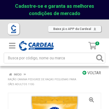
Cadastre-se e garanta as melhores
condições de mercado
Baixe já o APP da Cardeal
0
VOLTAR
INÍCIO
RAÇÃO CANINA PEDIGREE DE RAÇAS PEQUENAS PARA
CÃES ADULTOS 110G