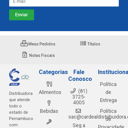
Meus Pedidos
Títulos
Notas Fiscais
Categorias
Fale
Instituciona
Conosco
Política
(81)
Alimentos
de
Distribuidora
3725-
que atende
Entrega
4005
todo o
Bebidas
Política
estado de
sac@cardealdistribuidora
Pernambuco
de
com
Seg a
Privacidade