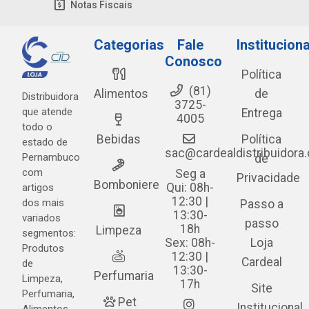
Notas Fiscais
Categorias
Fale
Instituciona
Conosco
Política
(81)
Alimentos
de
Distribuidora
3725-
que atende
Entrega
4005
todo o
Bebidas
Política
estado de
sac@cardealdistribuidora
Pernambuco
de
com
Seg a
Privacidade
Bomboniere
Qui: 08h-
artigos
12:30 |
dos mais
Passo a
13:30-
variados
passo
18h
Limpeza
segmentos:
Sex: 08h-
Loja
Produtos
12:30 |
Cardeal
de
13:30-
Perfumaria
Limpeza,
17h
Site
Perfumaria,
Pet
Institucional