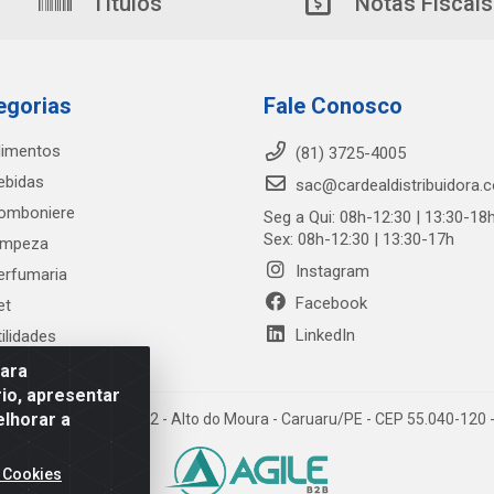
Títulos
Notas Fiscais
egorias
Fale Conosco
limentos
(81) 3725-4005
ebidas
sac@cardealdistribuidora.
omboniere
Seg a Qui: 08h-12:30 | 13:30-18
Sex: 08h-12:30 | 13:30-17h
impeza
Instagram
erfumaria
Facebook
et
LinkedIn
tilidades
para
io, apresentar
elhorar a
trada Alto do Moura, 582 - Alto do Moura - Caruaru/PE - CEP 55.040-12
 Cookies