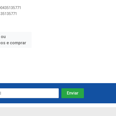
500435135771
0435135771
 ou
ços e comprar