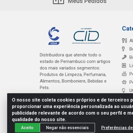
Meus Pedidos
Cat
A
B
Distribuidora que atende todo o
B
estado de Pernambuco com artigos
L
dos mais variados segmentos:
P
Produtos de Limpeza, Perfumaria,
Alimentos, Bomboniere, Bebidas e
P
Pets.
U
O nosso site coleta cookies próprios e de terceiros 
proporcionar uma experiência personalizada ao usuár
publicidade relevante de acordo com o seu perfil e m
Cardeal Distribuidora - Es
qualidade do nosso site.
Aceito
Negar não essenciais
Preferências de