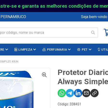
stre-se e garanta as melhores condições de me
E PERNAMBUCO
Seja bem-vindo
ERE
LIMPEZA
PERFUMARIA
PET
UTI
 SIMPLES 40UN
Protetor Diari
Always Simpl
Código: 338451