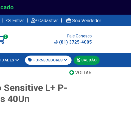
rcado
|
|
|
Entrar
Cadastrar
Sou Vendedor
Fale Conosco
0
(81) 3725-4005
LIDADES
FORNECEDORES
SALDÃO
VOLTAR
o Sensitive L+ P-
es 40Un