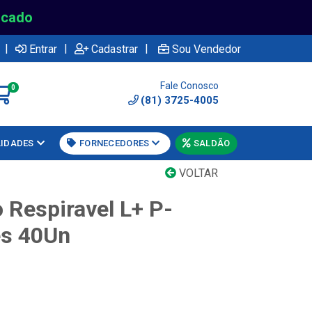
rcado
|
|
|
Entrar
Cadastrar
Sou Vendedor
Fale Conosco
0
(81) 3725-4005
LIDADES
FORNECEDORES
SALDÃO
VOLTAR
o Respiravel L+ P-
es 40Un