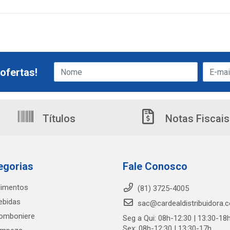
ofertas!
Títulos
Notas Fiscais
egorias
Fale Conosco
limentos
(81) 3725-4005
ebidas
sac@cardealdistribuidora.
omboniere
Seg a Qui: 08h-12:30 | 13:30-18
Sex: 08h-12:30 | 13:30-17h