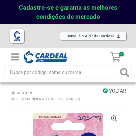
Cadastre-se e garanta as melhores
condições de mercado
Baixe já o APP da Cardeal
0
VOLTAR
INÍCIO
PROT LABIAL NIVEA 4.8G ROSE BRIDGERTON