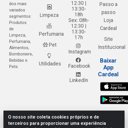
12:30 |
dos mais
Passo a
13:30-
variados
passo
18h
Limpeza
segmentos:
Sex: 08h-
Loja
Produtos
12:30 |
Cardeal
de
13:30-
Perfumaria
Limpeza,
17h
Site
Perfumaria,
Pet
Institucional
Alimentos,
Instagram
Bomboniere,
Baixar
Bebidas e
Utilidades
Facebook
Pets.
App
Cardeal
LinkedIn
O nosso site coleta cookies próprios e de
Cardeal Distribuidora - Estrada Alto do Moura, 582 - Alto
terceiros para proporcionar uma experiência
do Moura - Caruaru/PE - CEP 55.040-120 - CNPJ