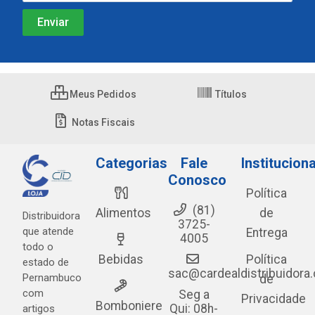
Meus Pedidos
Títulos
Notas Fiscais
Categorias
Fale
Instituciona
Conosco
Política
(81)
Alimentos
de
Distribuidora
3725-
que atende
Entrega
4005
todo o
Bebidas
Política
estado de
sac@cardealdistribuidora
Pernambuco
de
com
Seg a
Privacidade
Bomboniere
Qui: 08h-
artigos