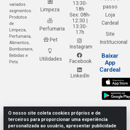
13:30-
variados
passo
18h
Limpeza
segmentos:
Sex: 08h-
Loja
Produtos
12:30 |
Cardeal
de
13:30-
Perfumaria
Limpeza,
17h
Site
Perfumaria,
Pet
Institucional
Alimentos,
Instagram
Bomboniere,
Baixar
Bebidas e
Utilidades
Facebook
Pets.
App
Cardeal
LinkedIn
O nosso site coleta cookies próprios e de
Cardeal Distribuidora - Estrada Alto do Moura, 582 - Alto
terceiros para proporcionar uma experiência
do Moura - Caruaru/PE - CEP 55.040-120 - CNPJ
personalizada ao usuário, apresentar publicidade
05.253.499/0001-62