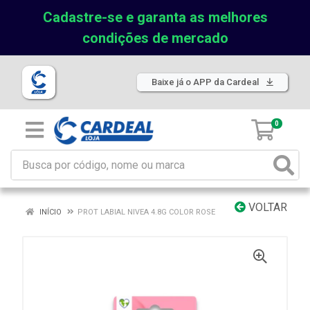
Cadastre-se e garanta as melhores
condições de mercado
Baixe já o APP da Cardeal
0
VOLTAR
INÍCIO
PROT LABIAL NIVEA 4.8G COLOR ROSE