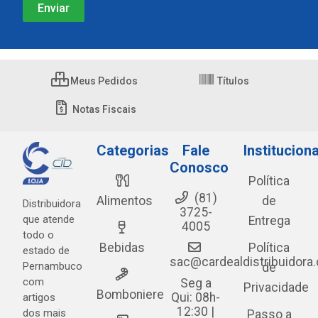
Meus Pedidos
Títulos
Notas Fiscais
Categorias
Fale
Instituciona
Conosco
Política
(81)
Alimentos
de
Distribuidora
3725-
que atende
Entrega
4005
todo o
Bebidas
Política
estado de
sac@cardealdistribuidora
Pernambuco
de
com
Seg a
Privacidade
Bomboniere
Qui: 08h-
artigos
12:30 |
dos mais
Passo a