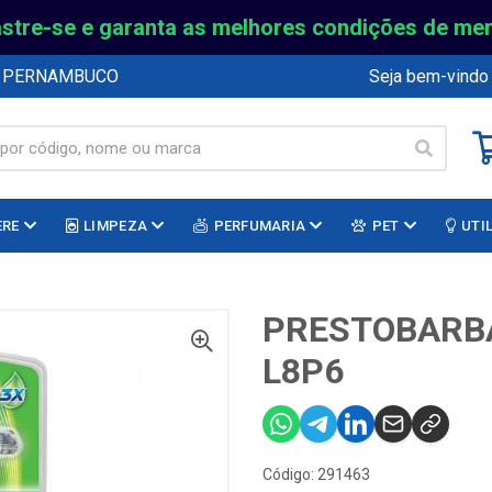
stre-se e garanta as melhores condições de me
E PERNAMBUCO
Seja bem-vindo
ERE
LIMPEZA
PERFUMARIA
PET
UTI
PRESTOBARBA
L8P6
Código: 291463