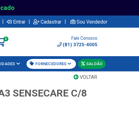
rcado
|
|
|
Entrar
Cadastrar
Sou Vendedor
Fale Conosco
0
(81) 3725-4005
LIDADES
FORNECEDORES
SALDÃO
VOLTAR
3 SENSECARE C/8