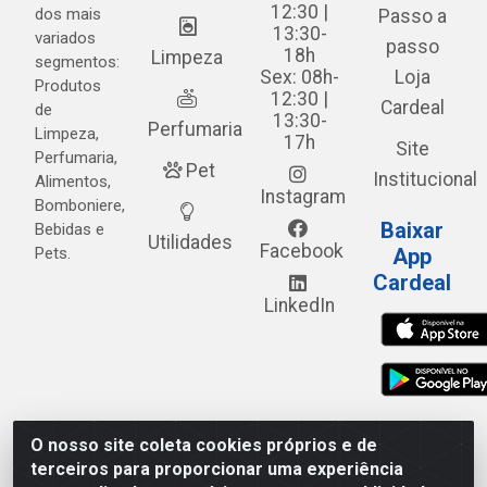
12:30 |
dos mais
Passo a
13:30-
variados
passo
18h
Limpeza
segmentos:
Sex: 08h-
Loja
Produtos
12:30 |
Cardeal
de
13:30-
Perfumaria
Limpeza,
17h
Site
Perfumaria,
Pet
Institucional
Alimentos,
Instagram
Bomboniere,
Baixar
Bebidas e
Utilidades
Facebook
Pets.
App
Cardeal
LinkedIn
O nosso site coleta cookies próprios e de
Cardeal Distribuidora - Estrada Alto do Moura, 582 - Alto
terceiros para proporcionar uma experiência
do Moura - Caruaru/PE - CEP 55.040-120 - CNPJ