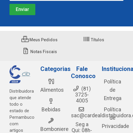
Meus Pedidos
Títulos
Notas Fiscais
Categorias
Fale
Instituciona
Conosco
Política
(81)
Alimentos
de
Distribuidora
3725-
que atende
Entrega
4005
todo o
Bebidas
Política
estado de
sac@cardealdistribuidora
Pernambuco
de
com
Seg a
Privacidade
Bomboniere
Qui: 08h-
artigos