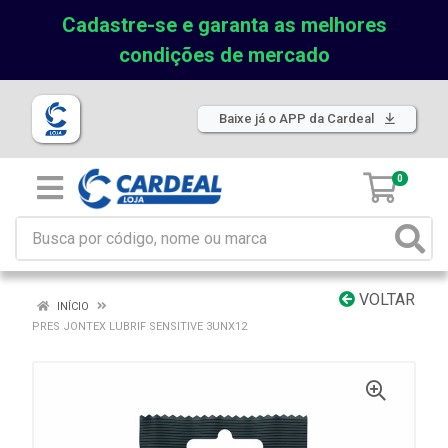
Cadastre-se e garanta as melhores
condições de mercado
Baixe já o APP da Cardeal
0
VOLTAR
INÍCIO
PRES JONTEX LUBRIF SENSITIVE 3UNX12