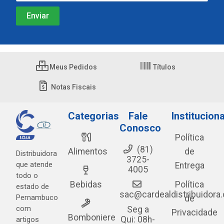
Meus Pedidos
Títulos
Notas Fiscais
Categorias
Fale
Instituciona
Conosco
Política
(81)
Alimentos
de
Distribuidora
3725-
que atende
Entrega
4005
todo o
Bebidas
Política
estado de
sac@cardealdistribuidora
Pernambuco
de
com
Seg a
Privacidade
Bomboniere
Qui: 08h-
artigos