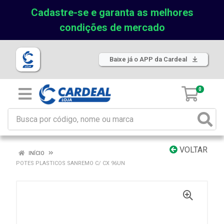
Cadastre-se e garanta as melhores
condições de mercado
Baixe já o APP da Cardeal
0
VOLTAR
INÍCIO
POTES PLASTICOS SANREMO C/ CX 96UN