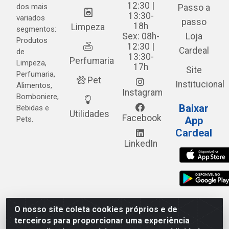
12:30 |
dos mais
Passo a
13:30-
variados
passo
18h
Limpeza
segmentos:
Sex: 08h-
Loja
Produtos
12:30 |
Cardeal
de
13:30-
Perfumaria
Limpeza,
17h
Site
Perfumaria,
Pet
Institucional
Alimentos,
Instagram
Bomboniere,
Baixar
Bebidas e
Utilidades
Facebook
Pets.
App
Cardeal
LinkedIn
O nosso site coleta cookies próprios e de
Cardeal Distribuidora - Estrada Alto do Moura, 582 - Alto
terceiros para proporcionar uma experiência
do Moura - Caruaru/PE - CEP 55.040-120 - CNPJ