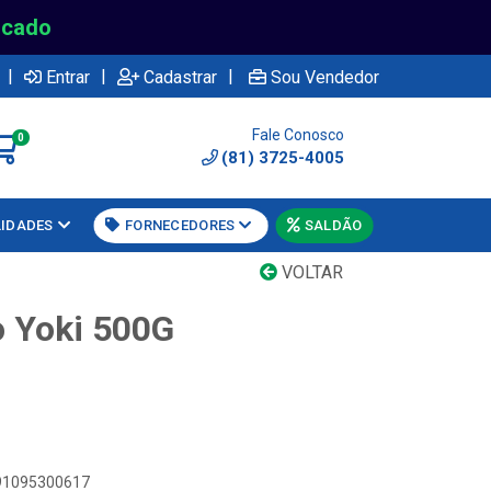
rcado
|
|
|
Entrar
Cadastrar
Sou Vendedor
Fale Conosco
0
(81) 3725-4005
LIDADES
FORNECEDORES
SALDÃO
VOLTAR
o Yoki 500G
891095300617