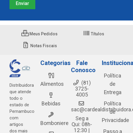
Meus Pedidos
Títulos
Notas Fiscais
Categorias
Fale
Instituciona
Conosco
Política
(81)
Alimentos
de
Distribuidora
3725-
que atende
Entrega
4005
todo o
Bebidas
Política
estado de
sac@cardealdistribuidora
Pernambuco
de
com
Seg a
Privacidade
Bomboniere
Qui: 08h-
artigos
12:30 |
dos mais
Passo a