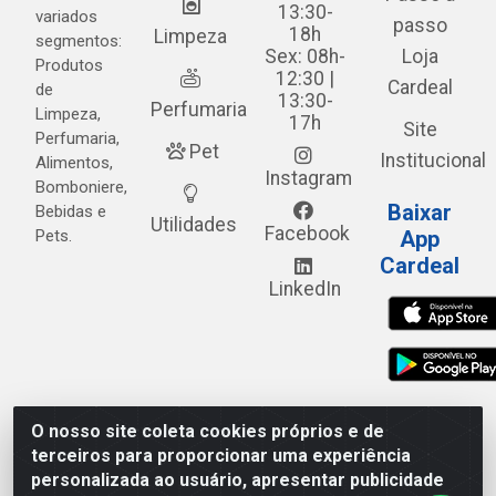
13:30-
variados
passo
18h
Limpeza
segmentos:
Sex: 08h-
Loja
Produtos
12:30 |
Cardeal
de
13:30-
Perfumaria
Limpeza,
17h
Site
Perfumaria,
Pet
Institucional
Alimentos,
Instagram
Bomboniere,
Baixar
Bebidas e
Utilidades
Facebook
Pets.
App
Cardeal
LinkedIn
O nosso site coleta cookies próprios e de
Cardeal Distribuidora - Estrada Alto do Moura, 582 - Alto
terceiros para proporcionar uma experiência
do Moura - Caruaru/PE - CEP 55.040-120 - CNPJ
personalizada ao usuário, apresentar publicidade
05.253.499/0001-62