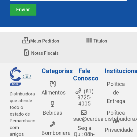
Meus Pedidos
Títulos
Notas Fiscais
Categorias
Fale
Instituciona
Conosco
Política
(81)
Alimentos
de
Distribuidora
3725-
que atende
Entrega
4005
todo o
Bebidas
Política
estado de
sac@cardealdistribuidora
Pernambuco
de
com
Seg a
Privacidade
Bomboniere
Qui: 08h-
artigos