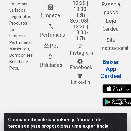
12:30 |
dos mais
Passo a
13:30-
variados
passo
18h
Limpeza
segmentos:
Sex: 08h-
Loja
Produtos
12:30 |
Cardeal
de
13:30-
Perfumaria
Limpeza,
17h
Site
Perfumaria,
Pet
Institucional
Alimentos,
Instagram
Bomboniere,
Baixar
Bebidas e
Utilidades
Facebook
Pets.
App
Cardeal
LinkedIn
O nosso site coleta cookies próprios e de
Cardeal Distribuidora - Estrada Alto do Moura, 582 - Alto
terceiros para proporcionar uma experiência
do Moura - Caruaru/PE - CEP 55.040-120 - CNPJ