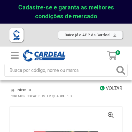
Cadastre-se e garanta as melhores
condições de mercado
Baixe já o APP da Cardeal
0
VOLTAR
INÍCIO
POKEMON COPAG BLISTER QUADRUPLO