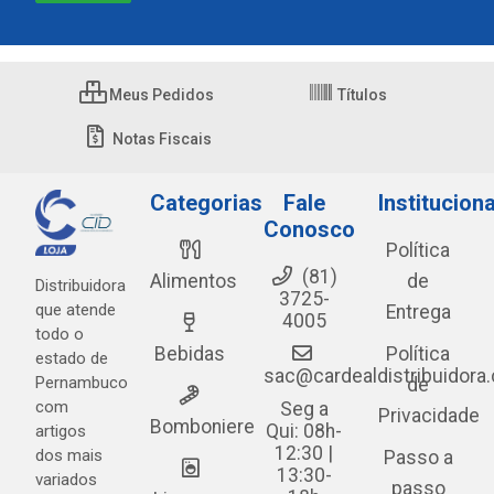
Meus Pedidos
Títulos
Notas Fiscais
Categorias
Fale
Instituciona
Conosco
Política
(81)
Alimentos
de
Distribuidora
3725-
que atende
Entrega
4005
todo o
Bebidas
Política
estado de
sac@cardealdistribuidora
Pernambuco
de
com
Seg a
Privacidade
Bomboniere
Qui: 08h-
artigos
12:30 |
dos mais
Passo a
13:30-
variados
passo