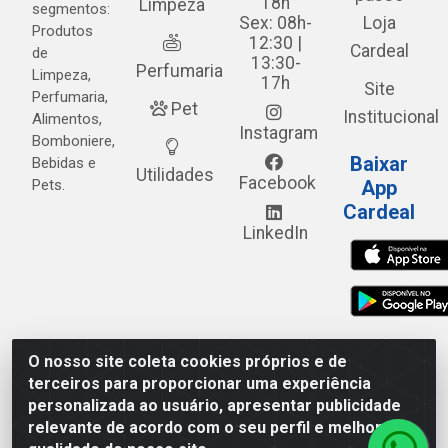
18h
Limpeza
segmentos:
Sex: 08h-
Loja
Produtos
12:30 |
Cardeal
de
13:30-
Perfumaria
Limpeza,
17h
Site
Perfumaria,
Pet
Institucional
Alimentos,
Instagram
Bomboniere,
Baixar
Bebidas e
Utilidades
Facebook
Pets.
App
Cardeal
LinkedIn
O nosso site coleta cookies próprios e de
Cardeal Distribuidora - Estrada Alto do Moura, 582 - Alto
terceiros para proporcionar uma experiência
do Moura - Caruaru/PE - CEP 55.040-120 - CNPJ
personalizada ao usuário, apresentar publicidade
05.253.499/0001-62
relevante de acordo com o seu perfil e melhorar a