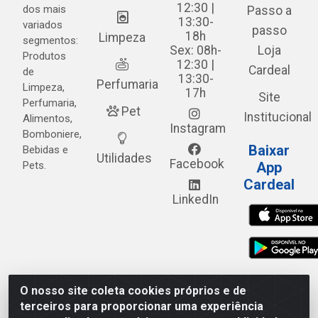
12:30 |
dos mais
Passo a
13:30-
variados
passo
18h
Limpeza
segmentos:
Sex: 08h-
Loja
Produtos
12:30 |
Cardeal
de
13:30-
Perfumaria
Limpeza,
17h
Site
Perfumaria,
Pet
Institucional
Alimentos,
Instagram
Bomboniere,
Baixar
Bebidas e
Utilidades
Facebook
Pets.
App
Cardeal
LinkedIn
O nosso site coleta cookies próprios e de
Cardeal Distribuidora - Estrada Alto do Moura, 582 - Alto
terceiros para proporcionar uma experiência
do Moura - Caruaru/PE - CEP 55.040-120 - CNPJ