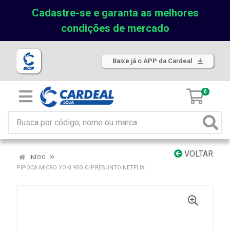
Cadastre-se e garanta as melhores
condições de mercado
Baixe já o APP da Cardeal
0
VOLTAR
INÍCIO
PIPOCA MICRO YOKI 95G C/PRESUNTO NETFLIX