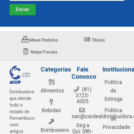
Meus Pedidos
Títulos
Notas Fiscais
Categorias
Fale
Instituciona
Conosco
Política
(81)
Alimentos
de
Distribuidora
3725-
que atende
Entrega
4005
todo o
Bebidas
Política
estado de
sac@cardealdistribuidora
Pernambuco
de
com
Seg a
Privacidade
Bomboniere
Qui: 08h-
artigos