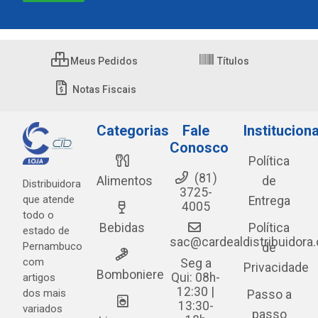
Meus Pedidos
Títulos
Notas Fiscais
Categorias
Fale
Instituciona
Conosco
Política
(81)
Alimentos
de
Distribuidora
3725-
que atende
Entrega
4005
todo o
Bebidas
Política
estado de
sac@cardealdistribuidora
Pernambuco
de
com
Seg a
Privacidade
Bomboniere
Qui: 08h-
artigos
12:30 |
dos mais
Passo a
13:30-
variados
passo