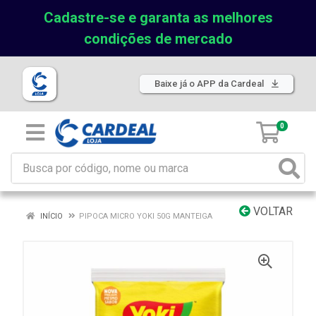
Cadastre-se e garanta as melhores
condições de mercado
Baixe já o APP da Cardeal
0
VOLTAR
INÍCIO
PIPOCA MICRO YOKI 50G MANTEIGA