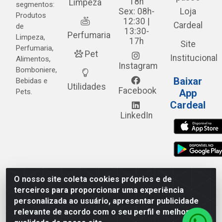
18h
Limpeza
segmentos:
Sex: 08h-
Loja
Produtos
12:30 |
Cardeal
de
13:30-
Perfumaria
Limpeza,
17h
Site
Perfumaria,
Pet
Institucional
Alimentos,
Instagram
Bomboniere,
Baixar
Bebidas e
Utilidades
Facebook
Pets.
App
Cardeal
LinkedIn
O nosso site coleta cookies próprios e de
Cardeal Distribuidora - Estrada Alto do Moura, 582 - Alto
terceiros para proporcionar uma experiência
do Moura - Caruaru/PE - CEP 55.040-120 - CNPJ
personalizada ao usuário, apresentar publicidade
05.253.499/0001-62
relevante de acordo com o seu perfil e melhorar a