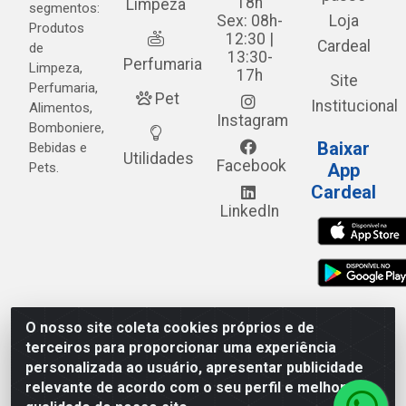
18h
Limpeza
segmentos:
Sex: 08h-
Loja
Produtos
12:30 |
Cardeal
de
13:30-
Perfumaria
Limpeza,
17h
Site
Perfumaria,
Pet
Institucional
Alimentos,
Instagram
Bomboniere,
Baixar
Bebidas e
Utilidades
Facebook
Pets.
App
Cardeal
LinkedIn
O nosso site coleta cookies próprios e de
Cardeal Distribuidora - Estrada Alto do Moura, 582 - Alto
terceiros para proporcionar uma experiência
do Moura - Caruaru/PE - CEP 55.040-120 - CNPJ
personalizada ao usuário, apresentar publicidade
05.253.499/0001-62
relevante de acordo com o seu perfil e melhorar a