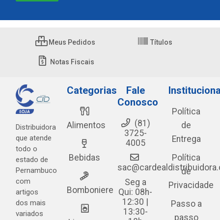
Meus Pedidos
Títulos
Notas Fiscais
Categorias
Fale
Instituciona
Conosco
Política
(81)
Alimentos
de
Distribuidora
3725-
que atende
Entrega
4005
todo o
Bebidas
Política
estado de
sac@cardealdistribuidora
Pernambuco
de
com
Seg a
Privacidade
Bomboniere
Qui: 08h-
artigos
12:30 |
dos mais
Passo a
13:30-
variados
passo