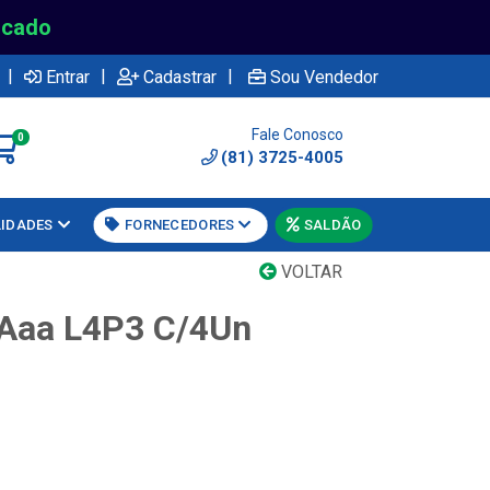
rcado
|
|
|
Entrar
Cadastrar
Sou Vendedor
Fale Conosco
0
(81) 3725-4005
LIDADES
FORNECEDORES
SALDÃO
VOLTAR
a Aaa L4P3 C/4Un