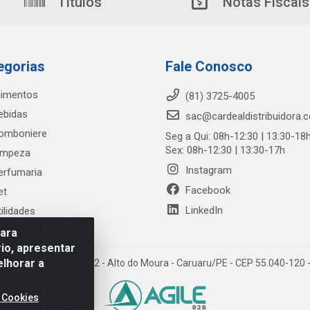
Títulos
Notas Fiscais
egorias
Fale Conosco
limentos
(81) 3725-4005
ebidas
sac@cardealdistribuidora.
omboniere
Seg a Qui: 08h-12:30 | 13:30-18
Sex: 08h-12:30 | 13:30-17h
impeza
Instagram
erfumaria
Facebook
et
LinkedIn
tilidades
para
io, apresentar
elhorar a
trada Alto do Moura, 582 - Alto do Moura - Caruaru/PE - CEP 55.040-12
 Cookies