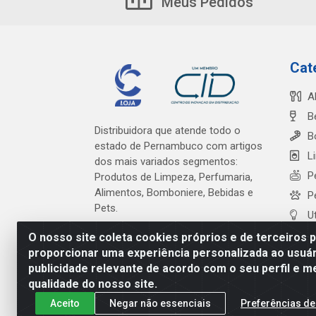
Meus Pedidos
Cat
A
B
Distribuidora que atende todo o
B
estado de Pernambuco com artigos
L
dos mais variados segmentos:
P
Produtos de Limpeza, Perfumaria,
Alimentos, Bomboniere, Bebidas e
P
Pets.
U
O nosso site coleta cookies próprios e de terceiros 
proporcionar uma experiência personalizada ao usuár
publicidade relevante de acordo com o seu perfil e m
Cardeal Distribuidora - Es
qualidade do nosso site.
Aceito
Negar não essenciais
Preferências de