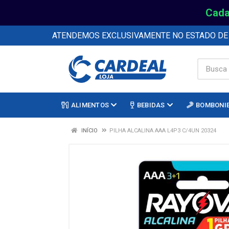
Cada
ATENDEMOS EXCLUSIVAMENTE NO ESTADO D
ALIMENTOS
BEBIDAS
BOMBONI
INÍCIO
PILHA ALCALINA AAA L4P3 C/4UN 20324