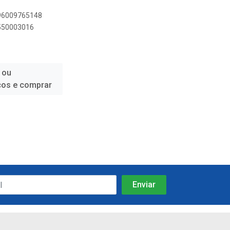
896009765148
9550003016
 ou
ços e comprar