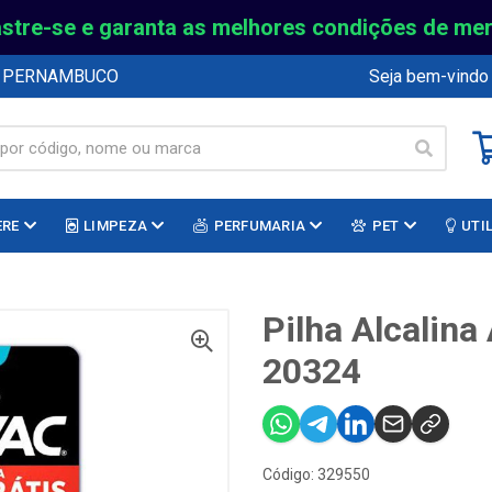
stre-se e garanta as melhores condições de me
E PERNAMBUCO
Seja bem-vindo
ERE
LIMPEZA
PERFUMARIA
PET
UTI
Pilha Alcalin
20324
Código: 329550