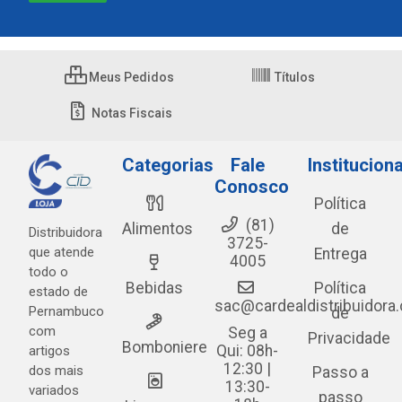
Meus Pedidos
Títulos
Notas Fiscais
Categorias
Fale
Instituciona
Conosco
Política
(81)
Alimentos
de
Distribuidora
3725-
que atende
Entrega
4005
todo o
Bebidas
Política
estado de
sac@cardealdistribuidora
Pernambuco
de
com
Seg a
Privacidade
Bomboniere
Qui: 08h-
artigos
12:30 |
dos mais
Passo a
13:30-
variados
passo