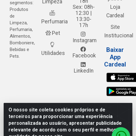
18h
Limpeza
segmentos:
Sex: 08h-
Loja
Produtos
12:30 |
Cardeal
de
13:30-
Perfumaria
Limpeza,
17h
Site
Perfumaria,
Pet
Institucional
Alimentos,
Instagram
Bomboniere,
Baixar
Bebidas e
Utilidades
Facebook
Pets.
App
Cardeal
LinkedIn
O nosso site coleta cookies próprios e de
Cardeal Distribuidora - Estrada Alto do Moura, 582 - Alto
terceiros para proporcionar uma experiência
do Moura - Caruaru/PE - CEP 55.040-120 - CNPJ
personalizada ao usuário, apresentar publicidade
05.253.499/0001-62
relevante de acordo com o seu perfil e melhorar a