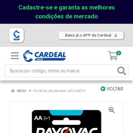
Cadastre-se e garanta as melhores
condições de mercado
Baixe já o APP da Cardeal
0
VOLTAR
INÍCIO
PILHA ALCALINA AA4 L4P3 CART4