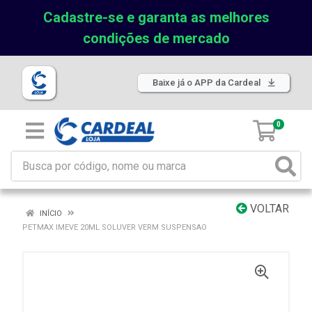
Cadastre-se e garanta as melhores
condições de mercado
Baixe já o APP da Cardeal
0
VOLTAR
INÍCIO
PETMAX IMEVE 20ML SOLUVER VERM SUSPENSAO