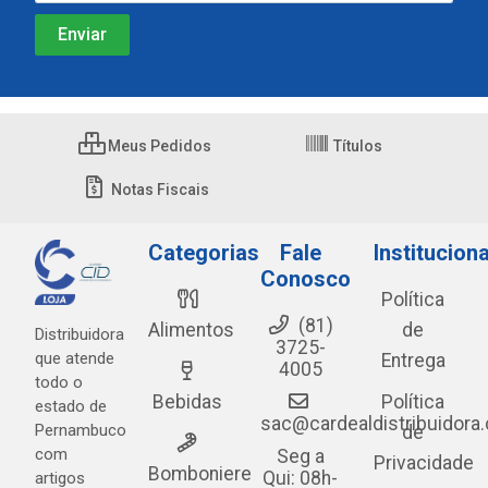
Meus Pedidos
Títulos
Notas Fiscais
Categorias
Fale
Instituciona
Conosco
Política
(81)
Alimentos
de
Distribuidora
3725-
que atende
Entrega
4005
todo o
Bebidas
Política
estado de
sac@cardealdistribuidora
Pernambuco
de
com
Seg a
Privacidade
Bomboniere
Qui: 08h-
artigos