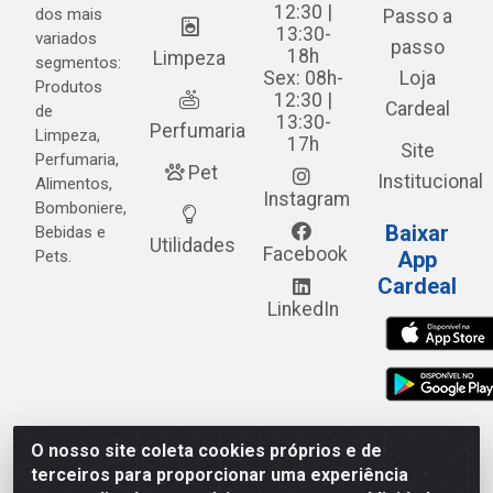
12:30 |
dos mais
Passo a
13:30-
variados
passo
18h
Limpeza
segmentos:
Sex: 08h-
Loja
Produtos
12:30 |
Cardeal
de
13:30-
Perfumaria
Limpeza,
17h
Site
Perfumaria,
Pet
Institucional
Alimentos,
Instagram
Bomboniere,
Baixar
Bebidas e
Utilidades
Facebook
Pets.
App
Cardeal
LinkedIn
O nosso site coleta cookies próprios e de
Cardeal Distribuidora - Estrada Alto do Moura, 582 - Alto
terceiros para proporcionar uma experiência
do Moura - Caruaru/PE - CEP 55.040-120 - CNPJ