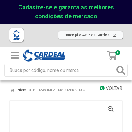
Cadastre-se e garanta as melhores
condições de mercado
Baixe já o APP da Cardeal
0
VOLTAR
INÍCIO
PETMAX IMEVE 14G SIMBIOVITAM