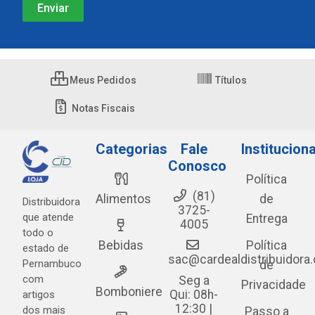
Meus Pedidos
Títulos
Notas Fiscais
Categorias
Fale
Instituciona
Conosco
Política
(81)
Alimentos
de
Distribuidora
3725-
que atende
Entrega
4005
todo o
Bebidas
Política
estado de
sac@cardealdistribuidora
Pernambuco
de
com
Seg a
Privacidade
Bomboniere
Qui: 08h-
artigos
12:30 |
dos mais
Passo a