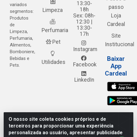
13:30-
variados
passo
18h
Limpeza
segmentos:
Sex: 08h-
Loja
Produtos
12:30 |
Cardeal
de
13:30-
Perfumaria
Limpeza,
17h
Site
Perfumaria,
Pet
Institucional
Alimentos,
Instagram
Bomboniere,
Baixar
Bebidas e
Utilidades
Facebook
Pets.
App
Cardeal
LinkedIn
O nosso site coleta cookies próprios e de
Cardeal Distribuidora - Estrada Alto do Moura, 582 - Alto
terceiros para proporcionar uma experiência
do Moura - Caruaru/PE - CEP 55.040-120 - CNPJ
personalizada ao usuário, apresentar publicidade
05.253.499/0001-62