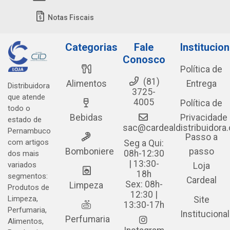
Notas Fiscais
Categorias
Fale
Institucion
Conosco
Política de
(81)
Alimentos
Entrega
Distribuidora
3725-
que atende
4005
Política de
todo o
Bebidas
Privacidade
estado de
sac@cardealdistribuidora
Pernambuco
Passo a
com artigos
Seg a Qui:
Bomboniere
passo
08h-12:30
dos mais
| 13:30-
variados
Loja
18h
segmentos:
Cardeal
Sex: 08h-
Limpeza
Produtos de
12:30 |
Limpeza,
Site
13:30-17h
Perfumaria,
Institucional
Perfumaria
Alimentos,