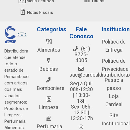
Meus Pedidos
Títulos
Notas Fiscais
Categorias
Fale
Institucion
Conosco
Política de
(81)
Alimentos
Entrega
Distribuidora
3725-
que atende
4005
Política de
todo o
Bebidas
Privacidade
estado de
sac@cardealdistribuidora
Pernambuco
Passo a
com artigos
Seg a Qui:
Bomboniere
passo
08h-12:30
dos mais
| 13:30-
variados
Loja
18h
segmentos:
Cardeal
Sex: 08h-
Limpeza
Produtos de
12:30 |
Limpeza,
Site
13:30-17h
Perfumaria,
Institucional
Perfumaria
Alimentos,