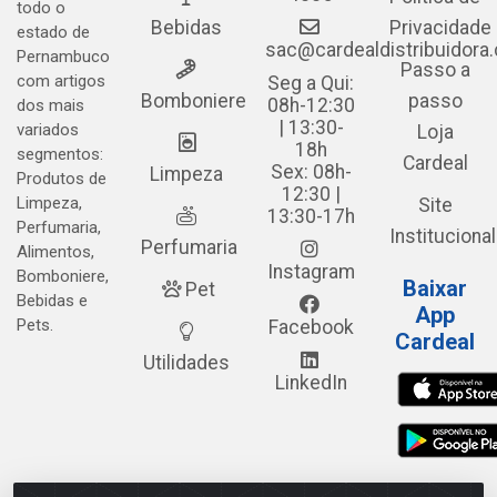
todo o
Bebidas
Privacidade
estado de
sac@cardealdistribuidora
Pernambuco
Passo a
com artigos
Seg a Qui:
Bomboniere
passo
08h-12:30
dos mais
| 13:30-
variados
Loja
18h
segmentos:
Cardeal
Sex: 08h-
Limpeza
Produtos de
12:30 |
Limpeza,
Site
13:30-17h
Perfumaria,
Institucional
Perfumaria
Alimentos,
Instagram
Bomboniere,
Baixar
Pet
Bebidas e
App
Pets.
Facebook
Cardeal
Utilidades
LinkedIn