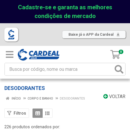
Cadastre-se e garanta as melhores
condições de mercado
Baixe já o APP da Cardeal
0
DESODORANTES
VOLTAR
INÍCIO
CORPO E BANHO
DESODORANTES
Filtros
226 produtos ordenados por: