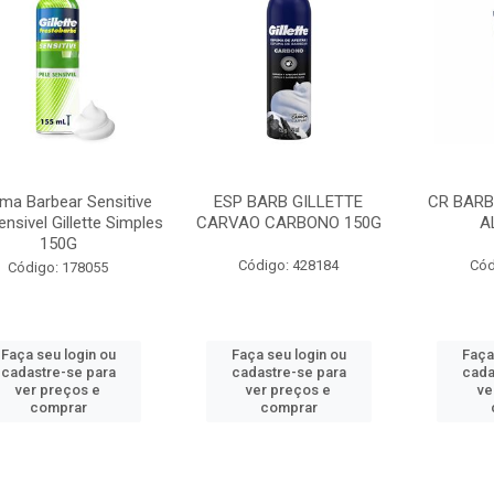
ma Barbear Sensitive
ESP BARB GILLETTE
CR BARB
ensivel Gillette Simples
CARVAO CARBONO 150G
A
150G
Código: 428184
Cód
Código: 178055
Faça seu login ou
Faça seu login ou
Faça
cadastre-se para
cadastre-se para
cada
ver preços e
ver preços e
ve
comprar
comprar