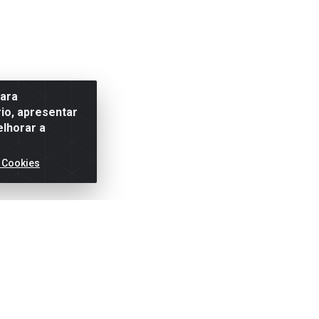
para
io, apresentar
elhorar a
 Cookies