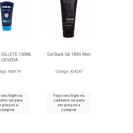
 GILLETE 150ML
Gel Barb Gb 180G Men
LOEVERA
igo: 428179
Código: 424247
 seu login ou
Faça seu login ou
stre-se para
cadastre-se para
r preços e
ver preços e
comprar
comprar