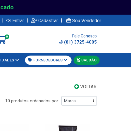
rcado
|
|
|
Entrar
Cadastrar
Sou Vendedor
Fale Conosco
0
(81) 3725-4005
LIDADES
FORNECEDORES
SALDÃO
VOLTAR
10 produtos ordenados por: