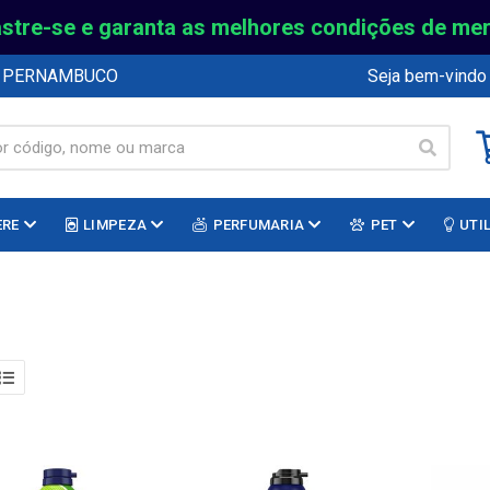
stre-se e garanta as melhores condições de me
E PERNAMBUCO
Seja bem-vindo
ERE
LIMPEZA
PERFUMARIA
PET
UTI