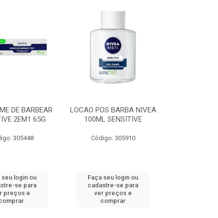
ME DE BARBEAR
LOCAO POS BARBA NIVEA
IVE 2EM1 65G
100ML SENSITIVE
igo: 305448
Código: 305910
 seu login ou
Faça seu login ou
stre-se para
cadastre-se para
r preços e
ver preços e
comprar
comprar