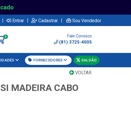
rcado
|
|
|
Entrar
Cadastrar
Sou Vendedor
Fale Conosco
0
(81) 3725-4005
LIDADES
FORNECEDORES
SALDÃO
VOLTAR
SI MADEIRA CABO