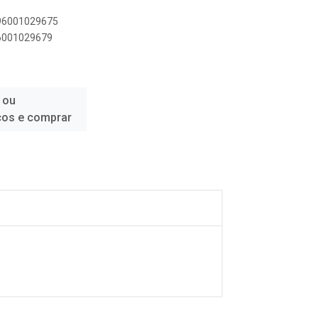
896001029675
96001029679
 ou
ços e comprar