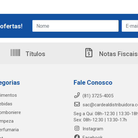
ofertas!
Títulos
Notas Fiscais
egorias
Fale Conosco
limentos
(81) 3725-4005
ebidas
sac@cardealdistribuidora.
omboniere
Seg a Qui: 08h-12:30 | 13:30-18
Sex: 08h-12:30 | 13:30-17h
impeza
Instagram
erfumaria
Facebook