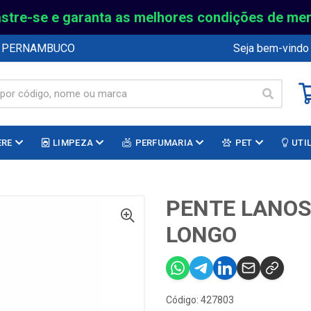
stre-se e garanta as melhores condições de me
E PERNAMBUCO
Seja bem-vindo
ERE
LIMPEZA
PERFUMARIA
PET
UTI
PENTE LANOS
LONGO
Código: 427803