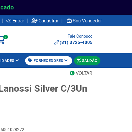
rcado
|
|
|
Entrar
Cadastrar
Sou Vendedor
Fale Conosco
0
(81) 3725-4005
LIDADES
FORNECEDORES
SALDÃO
VOLTAR
Lanossi Silver C/3Un
896001028272