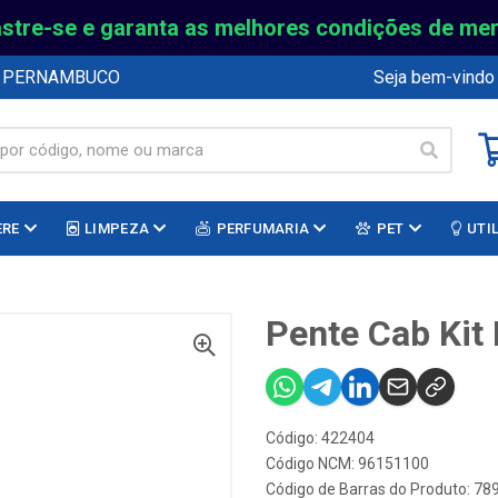
stre-se e garanta as melhores condições de me
E PERNAMBUCO
Seja bem-vindo
ERE
LIMPEZA
PERFUMARIA
PET
UTI
Pente Cab Kit 
Código: 422404
Código NCM: 96151100
Código de Barras do Produto: 7