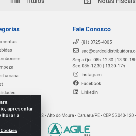
Títulos
Notas Fiscais
egorias
Fale Conosco
limentos
(81) 3725-4005
ebidas
sac@cardealdistribuidora.
omboniere
Seg a Qui: 08h-12:30 | 13:30-18
Sex: 08h-12:30 | 13:30-17h
impeza
Instagram
erfumaria
Facebook
et
LinkedIn
tilidades
para
io, apresentar
elhorar a
trada Alto do Moura, 582 - Alto do Moura - Caruaru/PE - CEP 55.040-12
 Cookies