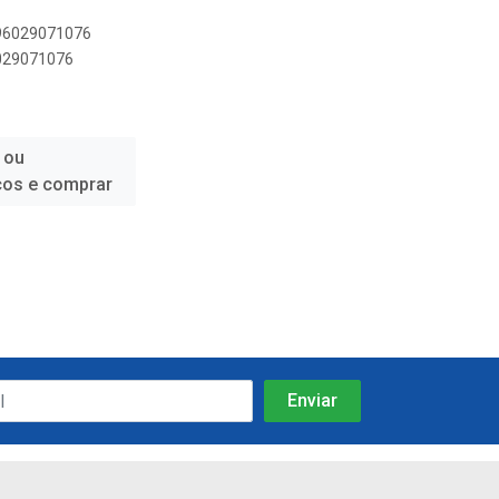
896029071076
6029071076
 ou
ços e comprar