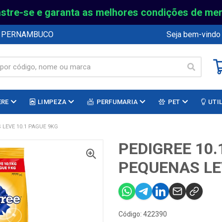
stre-se e garanta as melhores condições de me
E PERNAMBUCO
Seja bem-vindo
ERE
LIMPEZA
PERFUMARIA
PET
UTI
LEVE 10.1 PAGUE 9KG
PEDIGREE 10
PEQUENAS LE
Código: 422390