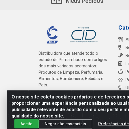
Meus Pedidos
Cat
A
B
Distribuidora que atende todo o
B
estado de Pernambuco com artigos
L
dos mais variados segmentos:
P
Produtos de Limpeza, Perfumaria,
Alimentos, Bomboniere, Bebidas e
P
Pets.
U
O nosso site coleta cookies próprios e de terceiros 
proporcionar uma experiência personalizada ao usuár
publicidade relevante de acordo com o seu perfil e m
Cardeal Distribuidora - Es
qualidade do nosso site.
Aceito
Negar não essenciais
Preferências de