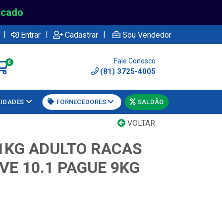
rcado
|
|
|
Entrar
Cadastrar
Sou Vendedor
Fale Conosco
0
(81) 3725-4005
LIDADES
FORNECEDORES
SALDÃO
VOLTAR
.1KG ADULTO RACAS
VE 10.1 PAGUE 9KG