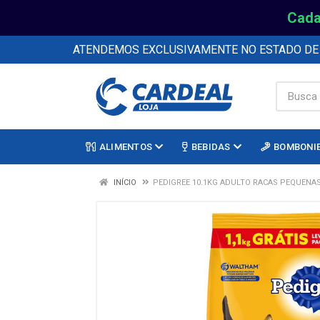
Cada
ATENDEMOS EXCLUSIVAMENTE NO ESTADO D
ALIMENTOS
BEBIDAS
BOMBONI
INÍCIO
PEDIGREE 10.1KG ADULTO RACAS PEQUENAS 