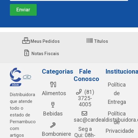
Meus Pedidos
Títulos
Notas Fiscais
Categorias
Fale
Instituciona
Conosco
Política
(81)
Alimentos
de
Distribuidora
3725-
que atende
Entrega
4005
todo o
Bebidas
Política
estado de
sac@cardealdistribuidora
Pernambuco
de
com
Seg a
Privacidade
Bomboniere
Qui: 08h-
artigos