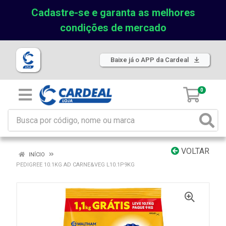
Cadastre-se e garanta as melhores
condições de mercado
Baixe já o APP da Cardeal
0
VOLTAR
INÍCIO
PEDIGREE 10.1KG AD CARNE&VEG L10.1P9KG