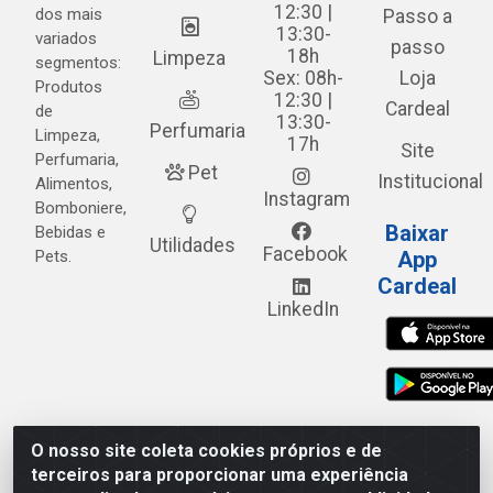
12:30 |
dos mais
Passo a
13:30-
variados
passo
18h
Limpeza
segmentos:
Sex: 08h-
Loja
Produtos
12:30 |
Cardeal
de
13:30-
Perfumaria
Limpeza,
17h
Site
Perfumaria,
Pet
Institucional
Alimentos,
Instagram
Bomboniere,
Baixar
Bebidas e
Utilidades
Facebook
Pets.
App
Cardeal
LinkedIn
O nosso site coleta cookies próprios e de
Cardeal Distribuidora - Estrada Alto do Moura, 582 - Alto
terceiros para proporcionar uma experiência
do Moura - Caruaru/PE - CEP 55.040-120 - CNPJ