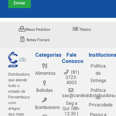
Meus Pedidos
Títulos
Notas Fiscais
Categorias
Fale
Instituciona
Conosco
Política
(81)
Alimentos
de
Distribuidora
3725-
que atende
Entrega
4005
todo o
Bebidas
Política
estado de
sac@cardealdistribuidora
Pernambuco
de
com
Seg a
Privacidade
Bomboniere
Qui: 08h-
artigos
12:30 |
dos mais
Passo a