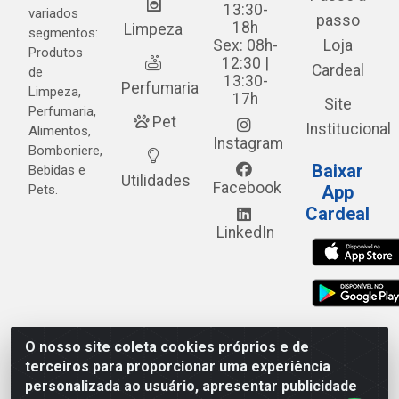
13:30-
variados
passo
18h
Limpeza
segmentos:
Sex: 08h-
Loja
Produtos
12:30 |
Cardeal
de
13:30-
Perfumaria
Limpeza,
17h
Site
Perfumaria,
Pet
Institucional
Alimentos,
Instagram
Bomboniere,
Baixar
Bebidas e
Utilidades
Facebook
Pets.
App
Cardeal
LinkedIn
O nosso site coleta cookies próprios e de
Cardeal Distribuidora - Estrada Alto do Moura, 582 - Alto
terceiros para proporcionar uma experiência
do Moura - Caruaru/PE - CEP 55.040-120 - CNPJ
personalizada ao usuário, apresentar publicidade
05.253.499/0001-62