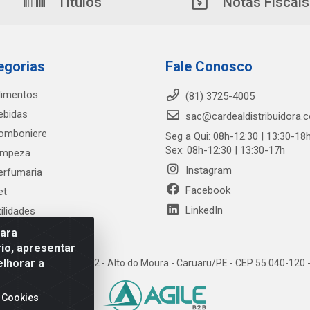
Títulos
Notas Fiscais
egorias
Fale Conosco
limentos
(81) 3725-4005
ebidas
sac@cardealdistribuidora.
omboniere
Seg a Qui: 08h-12:30 | 13:30-18
Sex: 08h-12:30 | 13:30-17h
impeza
Instagram
erfumaria
Facebook
et
LinkedIn
tilidades
para
io, apresentar
elhorar a
trada Alto do Moura, 582 - Alto do Moura - Caruaru/PE - CEP 55.040-12
 Cookies