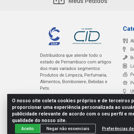
Meus Pedidos
Cat
A
B
Distribuidora que atende todo o
B
estado de Pernambuco com artigos
L
dos mais variados segmentos:
P
Produtos de Limpeza, Perfumaria,
Alimentos, Bomboniere, Bebidas e
P
Pets.
U
O nosso site coleta cookies próprios e de terceiros 
proporcionar uma experiência personalizada ao usuár
publicidade relevante de acordo com o seu perfil e m
Cardeal Distribuidora - Es
qualidade do nosso site.
Aceito
Negar não essenciais
Preferências de