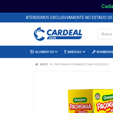
Cada
ATENDEMOS EXCLUSIVAMENTE NO ESTADO D
ALIMENTOS
BEBIDAS
BOMBONI
INÍCIO
PACOKINHA GUIMARAES 546G NEGRESCO