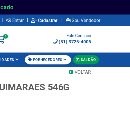
rcado
|
|
|
Entrar
Cadastrar
Sou Vendedor
Fale Conosco
0
(81) 3725-4005
LIDADES
FORNECEDORES
SALDÃO
VOLTAR
UIMARAES 546G