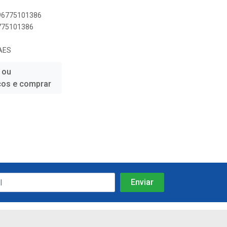
896775101386
6775101386
AES
 ou
ços e comprar