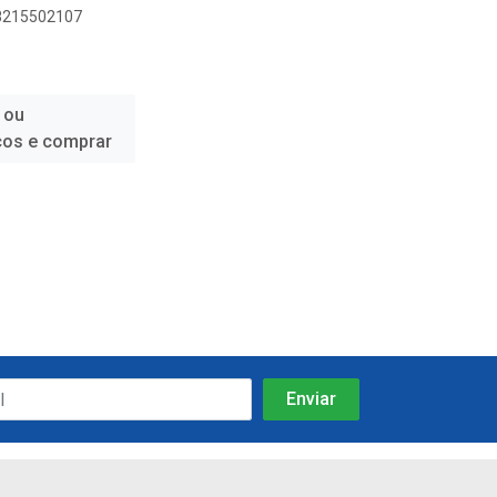
08215502107
 ou
ços e comprar