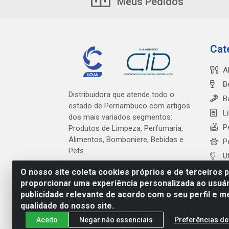
Meus Pedidos
Cat
A
B
Distribuidora que atende todo o
B
estado de Pernambuco com artigos
L
dos mais variados segmentos:
P
Produtos de Limpeza, Perfumaria,
Alimentos, Bomboniere, Bebidas e
P
Pets.
U
O nosso site coleta cookies próprios e de terceiros 
proporcionar uma experiência personalizada ao usuár
publicidade relevante de acordo com o seu perfil e m
Cardeal Distribuidora - Es
qualidade do nosso site.
Aceito
Negar não essenciais
Preferências de