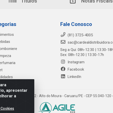
Títulos
Notas Fiscais
egorias
Fale Conosco
limentos
(81) 3725-4005
ebidas
sac@cardealdistribuidora.
omboniere
Seg a Qui: 08h-12:30 | 13:30-18
Sex: 08h-12:30 | 13:30-17h
impeza
Instagram
erfumaria
Facebook
et
LinkedIn
tilidades
para
io, apresentar
elhorar a
trada Alto do Moura, 582 - Alto do Moura - Caruaru/PE - CEP 55.040-12
 Cookies