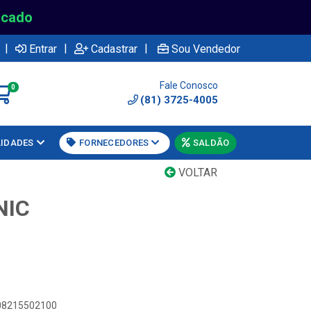
rcado
|
|
|
Entrar
Cadastrar
Sou Vendedor
Fale Conosco
0
(81) 3725-4005
LIDADES
FORNECEDORES
SALDÃO
VOLTAR
NIC
908215502100